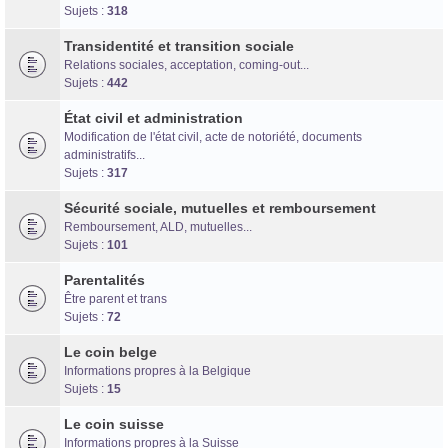
Forum d'information sur les transidentités masculines FtM/FtX/Ft*
Sujets :
318
Transidentité et transition sociale
Relations sociales, acceptation, coming-out...
Sujets :
442
État civil et administration
Modification de l'état civil, acte de notoriété, documents
administratifs...
Sujets :
317
Sécurité sociale, mutuelles et remboursement
Remboursement, ALD, mutuelles...
Sujets :
101
Parentalités
Être parent et trans
Sujets :
72
Le coin belge
Informations propres à la Belgique
Sujets :
15
Le coin suisse
Informations propres à la Suisse