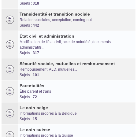
Forum d'information sur les transidentités masculines FtM/FtX/Ft*
Sujets :
318
Transidentité et transition sociale
Relations sociales, acceptation, coming-out...
Sujets :
442
État civil et administration
Modification de l'état civil, acte de notoriété, documents
administratifs...
Sujets :
317
Sécurité sociale, mutuelles et remboursement
Remboursement, ALD, mutuelles...
Sujets :
101
Parentalités
Être parent et trans
Sujets :
72
Le coin belge
Informations propres à la Belgique
Sujets :
15
Le coin suisse
Informations propres à la Suisse