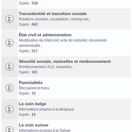
Forum d'information sur les transidentités masculines FtM/FtX/Ft*
Sujets :
318
Transidentité et transition sociale
Relations sociales, acceptation, coming-out...
Sujets :
442
État civil et administration
Modification de l'état civil, acte de notoriété, documents
administratifs...
Sujets :
317
Sécurité sociale, mutuelles et remboursement
Remboursement, ALD, mutuelles...
Sujets :
101
Parentalités
Être parent et trans
Sujets :
72
Le coin belge
Informations propres à la Belgique
Sujets :
15
Le coin suisse
Informations propres à la Suisse