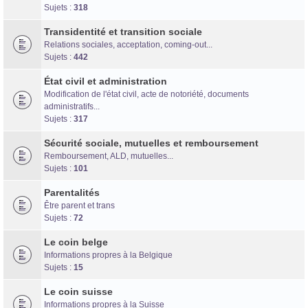
Forum d'information sur les transidentités masculines FtM/FtX/Ft*
Sujets :
318
Transidentité et transition sociale
Relations sociales, acceptation, coming-out...
Sujets :
442
État civil et administration
Modification de l'état civil, acte de notoriété, documents
administratifs...
Sujets :
317
Sécurité sociale, mutuelles et remboursement
Remboursement, ALD, mutuelles...
Sujets :
101
Parentalités
Être parent et trans
Sujets :
72
Le coin belge
Informations propres à la Belgique
Sujets :
15
Le coin suisse
Informations propres à la Suisse