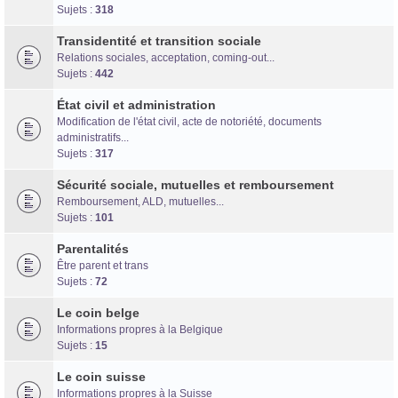
Forum d'information sur les transidentités masculines FtM/FtX/Ft*
Sujets :
318
Transidentité et transition sociale
Relations sociales, acceptation, coming-out...
Sujets :
442
État civil et administration
Modification de l'état civil, acte de notoriété, documents
administratifs...
Sujets :
317
Sécurité sociale, mutuelles et remboursement
Remboursement, ALD, mutuelles...
Sujets :
101
Parentalités
Être parent et trans
Sujets :
72
Le coin belge
Informations propres à la Belgique
Sujets :
15
Le coin suisse
Informations propres à la Suisse