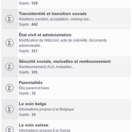
Forum d'information sur les transidentités masculines FtM/FtX/Ft*
Sujets :
318
Transidentité et transition sociale
Relations sociales, acceptation, coming-out...
Sujets :
442
État civil et administration
Modification de l'état civil, acte de notoriété, documents
administratifs...
Sujets :
317
Sécurité sociale, mutuelles et remboursement
Remboursement, ALD, mutuelles...
Sujets :
101
Parentalités
Être parent et trans
Sujets :
72
Le coin belge
Informations propres à la Belgique
Sujets :
15
Le coin suisse
Informations propres à la Suisse