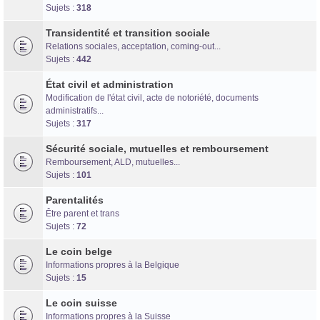
Forum d'information sur les transidentités masculines FtM/FtX/Ft*
Sujets :
318
Transidentité et transition sociale
Relations sociales, acceptation, coming-out...
Sujets :
442
État civil et administration
Modification de l'état civil, acte de notoriété, documents
administratifs...
Sujets :
317
Sécurité sociale, mutuelles et remboursement
Remboursement, ALD, mutuelles...
Sujets :
101
Parentalités
Être parent et trans
Sujets :
72
Le coin belge
Informations propres à la Belgique
Sujets :
15
Le coin suisse
Informations propres à la Suisse