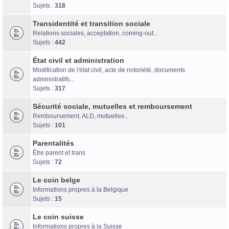
Forum d'information sur les transidentités masculines FtM/FtX/Ft*
Sujets :
318
Transidentité et transition sociale
Relations sociales, acceptation, coming-out...
Sujets :
442
État civil et administration
Modification de l'état civil, acte de notoriété, documents
administratifs...
Sujets :
317
Sécurité sociale, mutuelles et remboursement
Remboursement, ALD, mutuelles...
Sujets :
101
Parentalités
Être parent et trans
Sujets :
72
Le coin belge
Informations propres à la Belgique
Sujets :
15
Le coin suisse
Informations propres à la Suisse