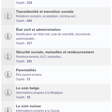
Forum d'information sur les transidentités masculines FtM/FtX/Ft*
Sujets :
318
Transidentité et transition sociale
Relations sociales, acceptation, coming-out...
Sujets :
442
État civil et administration
Modification de l'état civil, acte de notoriété, documents
administratifs...
Sujets :
317
Sécurité sociale, mutuelles et remboursement
Remboursement, ALD, mutuelles...
Sujets :
101
Parentalités
Être parent et trans
Sujets :
72
Le coin belge
Informations propres à la Belgique
Sujets :
15
Le coin suisse
Informations propres à la Suisse