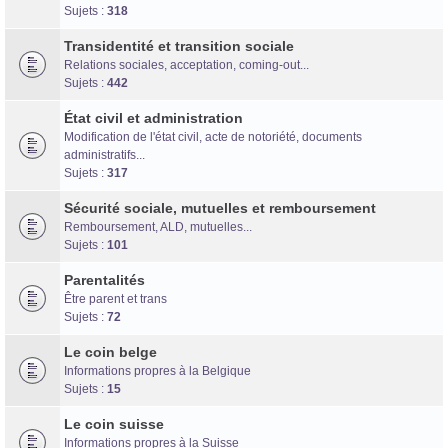
Forum d'information sur les transidentités masculines FtM/FtX/Ft*
Sujets :
318
Transidentité et transition sociale
Relations sociales, acceptation, coming-out...
Sujets :
442
État civil et administration
Modification de l'état civil, acte de notoriété, documents
administratifs...
Sujets :
317
Sécurité sociale, mutuelles et remboursement
Remboursement, ALD, mutuelles...
Sujets :
101
Parentalités
Être parent et trans
Sujets :
72
Le coin belge
Informations propres à la Belgique
Sujets :
15
Le coin suisse
Informations propres à la Suisse