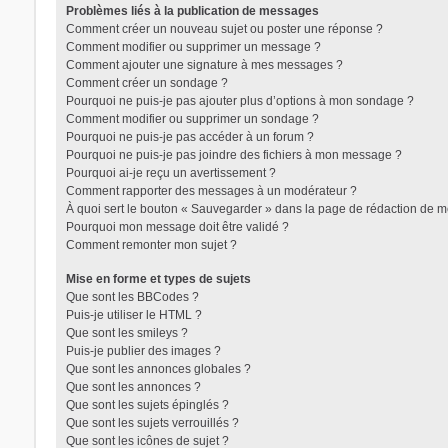
Problèmes liés à la publication de messages
Comment créer un nouveau sujet ou poster une réponse ?
Comment modifier ou supprimer un message ?
Comment ajouter une signature à mes messages ?
Comment créer un sondage ?
Trans District
Pourquoi ne puis-je pas ajouter plus d’options à mon sondage ?
Comment modifier ou supprimer un sondage ?
Forum d'information sur les transidentités masculines FtM/FtX/
Pourquoi ne puis-je pas accéder à un forum ?
Pourquoi ne puis-je pas joindre des fichiers à mon message ?
Pourquoi ai-je reçu un avertissement ?
Comment rapporter des messages à un modérateur ?
À quoi sert le bouton « Sauvegarder » dans la page de rédaction de 
Pourquoi mon message doit être validé ?
Comment remonter mon sujet ?
Mise en forme et types de sujets
Que sont les BBCodes ?
Puis-je utiliser le HTML ?
Que sont les smileys ?
Puis-je publier des images ?
Que sont les annonces globales ?
Que sont les annonces ?
Que sont les sujets épinglés ?
Que sont les sujets verrouillés ?
Que sont les icônes de sujet ?