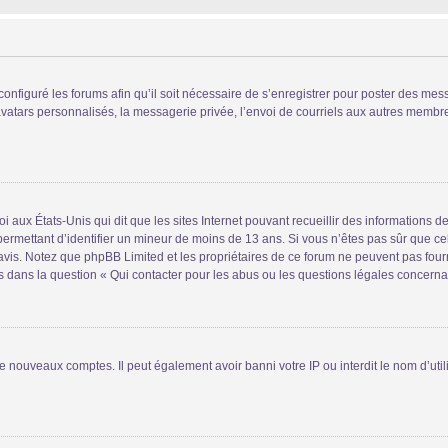
configuré les forums afin qu’il soit nécessaire de s’enregistrer pour poster des mes
atars personnalisés, la messagerie privée, l’envoi de courriels aux autres membres
i aux États-Unis qui dit que les sites Internet pouvant recueillir des informations
s permettant d’identifier un mineur de moins de 13 ans. Si vous n’êtes pas sûr que 
n avis. Notez que phpBB Limited et les propriétaires de ce forum ne peuvent pas four
s dans la question « Qui contacter pour les abus ou les questions légales concerna
de nouveaux comptes. Il peut également avoir banni votre IP ou interdit le nom d’uti