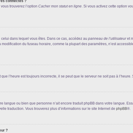
res connectés ?
 vous trouverez l’option
Cacher mon statut en ligne
. Si vous activez cette option v
 de celui dans lequel vous êtes. Dans ce cas, accédez au
panneau de l’utilisateur
et m
la modification du fuseau horaire, comme la plupart des paramètres, n’est accessib
que l’heure est toujours incorrecte, il se peut que le serveur ne soit pas à l’heure
 votre langue ou bien que personne n’ait encore traduit phpBB dans votre langue. Es
elle traduction. Vous trouverez plus d’informations sur le site Internet de
phpBB
®.
eur ?