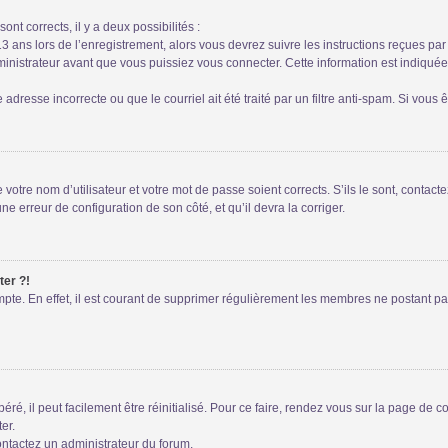
ont corrects, il y a deux possibilités :
13 ans lors de l’enregistrement, alors vous devrez suivre les instructions reçues pa
istrateur avant que vous puissiez vous connecter. Cette information est indiquée l
adresse incorrecte ou que le courriel ait été traité par un filtre anti-spam. Si vous 
votre nom d’utilisateur et votre mot de passe soient corrects. S’ils le sont, contac
une erreur de configuration de son côté, et qu’il devra la corriger.
ter ?!
mpte. En effet, il est courant de supprimer régulièrement les membres ne postant pas
é, il peut facilement être réinitialisé. Pour ce faire, rendez vous sur la page de 
er.
contactez un administrateur du forum.