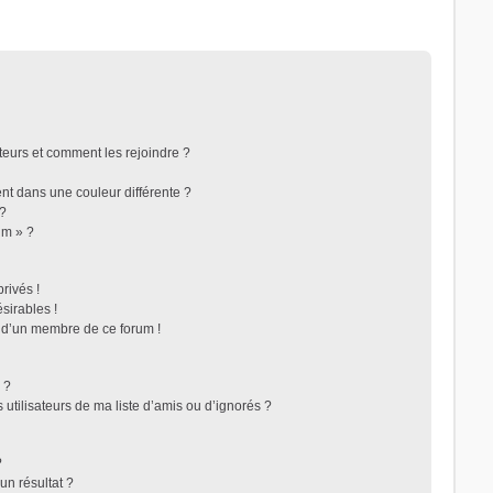
ateurs et comment les rejoindre ?
t dans une couleur différente ?
 ?
um » ?
rivés !
sirables !
f d’un membre de ce forum !
 ?
utilisateurs de ma liste d’amis ou d’ignorés ?
?
n résultat ?