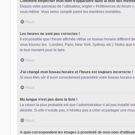
Comment empêcher mon nom d’apparaître dans la liste des memb
Depuis votre panneau de l’utilisateur, onglet « Préférences du forum »,
vous-même. Vous serez compté parmi les membres invisibles.
Haut
Les heures ne sont pas correctes !
Il est possible que l’heure affichée utilise un fuseau horaire différent
vous trouvez (ex : Londres, Paris, New York, Sydney, etc.). Notez que 
le bon moment pour le faire.
Haut
J’ai changé mon fuseau horaire et l’heure est toujours incorrecte !
Si vous êtes sûr d’avoir correctement paramétré votre fuseau horaire et 
Haut
Ma langue n’est pas dans la liste !
La raison la plus probable est que l’administrateur n’ait pas installé
désirée. Si elle n’existe pas, n’hésitez pas à créer et partager une nouv
Haut
A quoi correspondent les images à proximité de mon nom d’utilisat