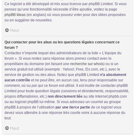
Ce logiciel a été développé et mis sous licence par phpBB Limited. Si vous
pensez qu’une fonctionnalité nécessite d’être ajoutée, visitez la page
phpBB Ideas
(en anglais) où vous pouvez voter pour des idées proposées
ou en suggérer de nouvelles.
Haut
Qui contacter pour les abus ou les questions légales concernant ce
forum ?
Contactez n’importe lequel des administrateurs de la liste « L’équipe du
forum ». Si vous restez sans réponse alors prenez contact avec le
propriétaire du domaine (en faisant une
recherche sur whois
) ou si un
service gratuit est utilisé (exemple : Yahoo!, Free, f2s.com, etc.), avec le
service de gestion ou des abus. Notez que phpBB Limited
n’a absolument
aucun contrôle
et ne peut être, en aucun cas, tenu pour responsable sur
comment
,
où
ou
par qui
ce forum est utilisé. Il est inutile de contacter phpBB
Limited pour toute question légale (cessions et désistements, responsabilité,
propos diffamatoires, etc.)
non directement liée
au site Internet phpbb.com
ou au logiciel phpBB lui-même. Si vous adressez un courriel au groupe
phpBB à propos de l’utilisation
par une tierce partie
de ce logiciel vous
devez vous attendre à une réponse très courte voire à aucune réponse du
tout.
Haut