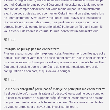
lors de l’enregistrement, alors vous devrez suivre les instructions reçues par
courriel. Certains forums peuvent également nécessiter que toute nouvelle
création de compte soit activée par vous-même ou par un administrateur
avant que vous puissiez vous connecter. Cette information est indiquée lors
de l’enregistrement. Si vous avez reçu un courriel, suivez ses instructions.
Si vous n’avez pas reçu de courriel, il se peut que vous ayez fourni une
adresse incorrecte ou que le courriel ait été traité par un filtre anti-spam. Si
vous êtes sûr de l’adresse courriel fournie, contactez un administrateur.
Trans District
Haut
Forum d'information sur les transidentités masculines FtM/FtX/Ft*
Pourquoi ne puis-je pas me connecter ?
Plusieurs raisons pourraient expliquer cela. Premièrement, vérifiez que votre
nom d’utilisateur et votre mot de passe soient corrects. S’ils le sont, contactez
un administrateur du forum pour vérifier que vous n’avez pas été banni. Il est
également possible que le propriétaire du site Internet ait une erreur de
configuration de son côté, et qu’il devra la corriger.
Haut
Je me suis enregistré par le passé mais je ne peux plus me connecter ?!
Il est possible qu’un administrateur ait désactivé ou supprimé votre compte.
En effet, il est courant de supprimer régulièrement les membres ne postant
pas pour réduire la taille de la base de données. Si cela vous arrive, tentez
de vous ré-enregistrer et soyez plus investi sur le forum.