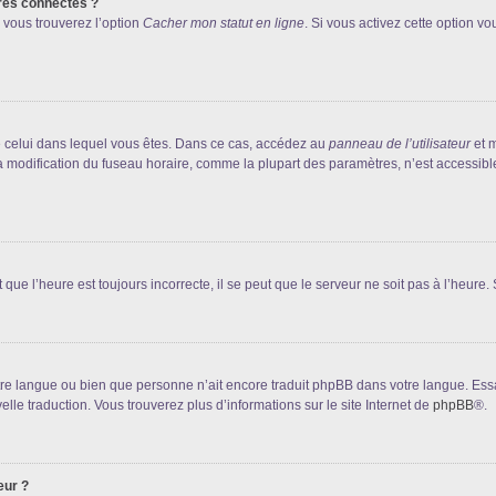
res connectés ?
 vous trouverez l’option
Cacher mon statut en ligne
. Si vous activez cette option v
 de celui dans lequel vous êtes. Dans ce cas, accédez au
panneau de l’utilisateur
et m
la modification du fuseau horaire, comme la plupart des paramètres, n’est accessib
que l’heure est toujours incorrecte, il se peut que le serveur ne soit pas à l’heure
 votre langue ou bien que personne n’ait encore traduit phpBB dans votre langue. Es
elle traduction. Vous trouverez plus d’informations sur le site Internet de
phpBB
®.
eur ?