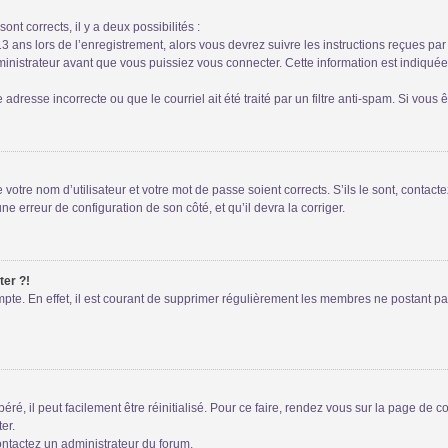
ont corrects, il y a deux possibilités :
13 ans lors de l’enregistrement, alors vous devrez suivre les instructions reçues pa
istrateur avant que vous puissiez vous connecter. Cette information est indiquée l
adresse incorrecte ou que le courriel ait été traité par un filtre anti-spam. Si vous 
votre nom d’utilisateur et votre mot de passe soient corrects. S’ils le sont, contac
une erreur de configuration de son côté, et qu’il devra la corriger.
ter ?!
mpte. En effet, il est courant de supprimer régulièrement les membres ne postant pas
é, il peut facilement être réinitialisé. Pour ce faire, rendez vous sur la page de 
er.
contactez un administrateur du forum.