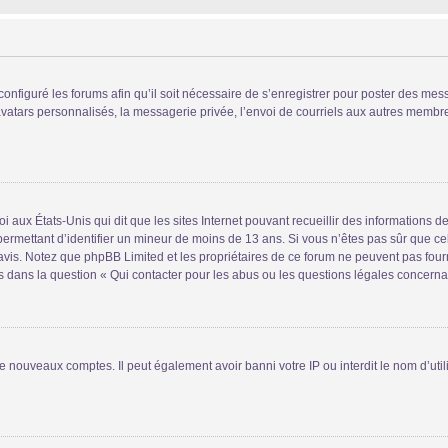
configuré les forums afin qu’il soit nécessaire de s’enregistrer pour poster des mes
atars personnalisés, la messagerie privée, l’envoi de courriels aux autres membres
i aux États-Unis qui dit que les sites Internet pouvant recueillir des informations
s permettant d’identifier un mineur de moins de 13 ans. Si vous n’êtes pas sûr que 
n avis. Notez que phpBB Limited et les propriétaires de ce forum ne peuvent pas four
s dans la question « Qui contacter pour les abus ou les questions légales concerna
de nouveaux comptes. Il peut également avoir banni votre IP ou interdit le nom d’uti