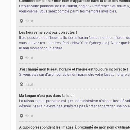
Comment empêcher mon nom d’apparaître dans la liste des memb
Depuis votre panneau de l’utilisateur, onglet « Préférences du forum »,
vous-même. Vous serez compté parmi les membres invisibles.
Haut
Les heures ne sont pas correctes !
Il est possible que l’heure affichée utilise un fuseau horaire différent
vous trouvez (ex : Londres, Paris, New York, Sydney, etc.). Notez que 
le bon moment pour le faire.
Haut
J’ai changé mon fuseau horaire et l’heure est toujours incorrecte !
Si vous êtes sûr d’avoir correctement paramétré votre fuseau horaire et 
Haut
Ma langue n’est pas dans la liste !
La raison la plus probable est que l’administrateur n’ait pas installé
désirée. Si elle n’existe pas, n’hésitez pas à créer et partager une nouv
Haut
A quoi correspondent les images à proximité de mon nom d’utilisat