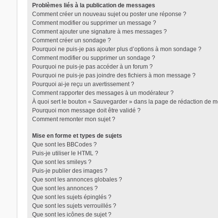
Problèmes liés à la publication de messages
Comment créer un nouveau sujet ou poster une réponse ?
Comment modifier ou supprimer un message ?
Comment ajouter une signature à mes messages ?
Comment créer un sondage ?
Trans District
Pourquoi ne puis-je pas ajouter plus d’options à mon sondage ?
Comment modifier ou supprimer un sondage ?
Forum d'information sur les transidentités masculines FtM/FtX/
Pourquoi ne puis-je pas accéder à un forum ?
Pourquoi ne puis-je pas joindre des fichiers à mon message ?
Pourquoi ai-je reçu un avertissement ?
Comment rapporter des messages à un modérateur ?
À quoi sert le bouton « Sauvegarder » dans la page de rédaction de 
Pourquoi mon message doit être validé ?
Comment remonter mon sujet ?
Mise en forme et types de sujets
Que sont les BBCodes ?
Puis-je utiliser le HTML ?
Que sont les smileys ?
Puis-je publier des images ?
Que sont les annonces globales ?
Que sont les annonces ?
Que sont les sujets épinglés ?
Que sont les sujets verrouillés ?
Que sont les icônes de sujet ?