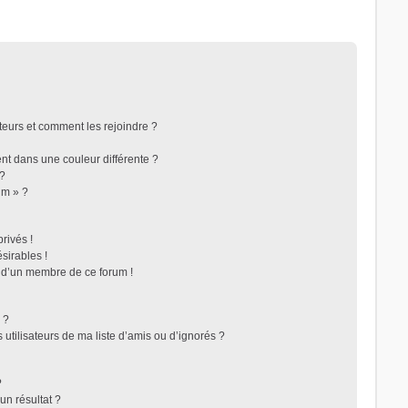
ateurs et comment les rejoindre ?
t dans une couleur différente ?
 ?
um » ?
rivés !
sirables !
f d’un membre de ce forum !
 ?
utilisateurs de ma liste d’amis ou d’ignorés ?
?
n résultat ?