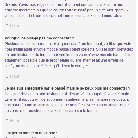
Si vous n’avez pas reçu de courriel, il se peut que vous ayez fourni une
adresse incorrecte ou que le courriel ait été traité par un filtre anti-spam. Si
vous êtes sûr de l’adresse courriel fournie, contactez un administrateur.
Haut
Trans District
Pourquoi ne puis-je pas me connecter ?
Plusieurs raisons pourraient expliquer cela. Premièrement, vérifiez que votre
Forum d'information sur les transidentités masculines FtM/FtX/Ft*
nom d’utilisateur et votre mot de passe soient corrects. S’ils le sont, contactez
un administrateur du forum pour vérifier que vous n’avez pas été banni. Il est
également possible que le propriétaire du site Internet ait une erreur de
configuration de son côté, et qu’il devra la corriger.
Haut
Je me suis enregistré par le passé mais je ne peux plus me connecter ?!
Il est possible qu’un administrateur ait désactivé ou supprimé votre compte.
En effet, il est courant de supprimer régulièrement les membres ne postant
pas pour réduire la taille de la base de données. Si cela vous arrive, tentez
de vous ré-enregistrer et soyez plus investi sur le forum.
Haut
J’ai perdu mon mot de passe !