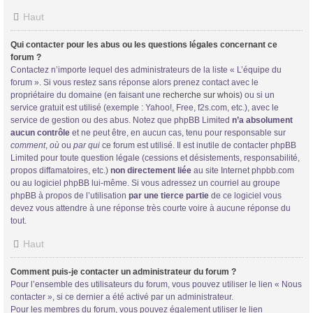
Haut
Qui contacter pour les abus ou les questions légales concernant ce
forum ?
Contactez n’importe lequel des administrateurs de la liste « L’équipe du
forum ». Si vous restez sans réponse alors prenez contact avec le
propriétaire du domaine (en faisant une
recherche sur whois
) ou si un
service gratuit est utilisé (exemple : Yahoo!, Free, f2s.com, etc.), avec le
service de gestion ou des abus. Notez que phpBB Limited
n’a absolument
aucun contrôle
et ne peut être, en aucun cas, tenu pour responsable sur
comment
,
où
ou
par qui
ce forum est utilisé. Il est inutile de contacter phpBB
Limited pour toute question légale (cessions et désistements, responsabilité,
propos diffamatoires, etc.)
non directement liée
au site Internet phpbb.com
ou au logiciel phpBB lui-même. Si vous adressez un courriel au groupe
phpBB à propos de l’utilisation
par une tierce partie
de ce logiciel vous
devez vous attendre à une réponse très courte voire à aucune réponse du
tout.
Haut
Comment puis-je contacter un administrateur du forum ?
Pour l’ensemble des utilisateurs du forum, vous pouvez utiliser le lien « Nous
contacter », si ce dernier a été activé par un administrateur.
Pour les membres du forum, vous pouvez également utiliser le lien