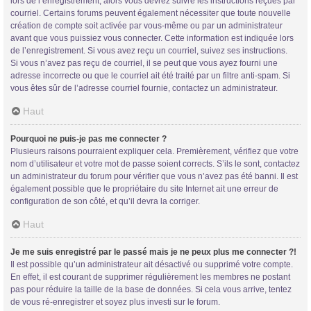
lors de l’enregistrement, alors vous devrez suivre les instructions reçues par
courriel. Certains forums peuvent également nécessiter que toute nouvelle
création de compte soit activée par vous-même ou par un administrateur
avant que vous puissiez vous connecter. Cette information est indiquée lors
de l’enregistrement. Si vous avez reçu un courriel, suivez ses instructions.
Si vous n’avez pas reçu de courriel, il se peut que vous ayez fourni une
adresse incorrecte ou que le courriel ait été traité par un filtre anti-spam. Si
vous êtes sûr de l’adresse courriel fournie, contactez un administrateur.
Trans District
Haut
Forum d'information sur les transidentités masculines FtM/FtX/Ft*
Pourquoi ne puis-je pas me connecter ?
Plusieurs raisons pourraient expliquer cela. Premièrement, vérifiez que votre
nom d’utilisateur et votre mot de passe soient corrects. S’ils le sont, contactez
un administrateur du forum pour vérifier que vous n’avez pas été banni. Il est
également possible que le propriétaire du site Internet ait une erreur de
configuration de son côté, et qu’il devra la corriger.
Haut
Je me suis enregistré par le passé mais je ne peux plus me connecter ?!
Il est possible qu’un administrateur ait désactivé ou supprimé votre compte.
En effet, il est courant de supprimer régulièrement les membres ne postant
pas pour réduire la taille de la base de données. Si cela vous arrive, tentez
de vous ré-enregistrer et soyez plus investi sur le forum.