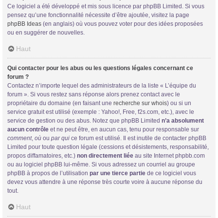
Ce logiciel a été développé et mis sous licence par phpBB Limited. Si vous
pensez qu’une fonctionnalité nécessite d’être ajoutée, visitez la page
phpBB Ideas
(en anglais) où vous pouvez voter pour des idées proposées
ou en suggérer de nouvelles.
Haut
Qui contacter pour les abus ou les questions légales concernant ce
forum ?
Contactez n’importe lequel des administrateurs de la liste « L’équipe du
forum ». Si vous restez sans réponse alors prenez contact avec le
propriétaire du domaine (en faisant une
recherche sur whois
) ou si un
service gratuit est utilisé (exemple : Yahoo!, Free, f2s.com, etc.), avec le
service de gestion ou des abus. Notez que phpBB Limited
n’a absolument
aucun contrôle
et ne peut être, en aucun cas, tenu pour responsable sur
comment
,
où
ou
par qui
ce forum est utilisé. Il est inutile de contacter phpBB
Limited pour toute question légale (cessions et désistements, responsabilité,
propos diffamatoires, etc.)
non directement liée
au site Internet phpbb.com
ou au logiciel phpBB lui-même. Si vous adressez un courriel au groupe
phpBB à propos de l’utilisation
par une tierce partie
de ce logiciel vous
devez vous attendre à une réponse très courte voire à aucune réponse du
tout.
Haut