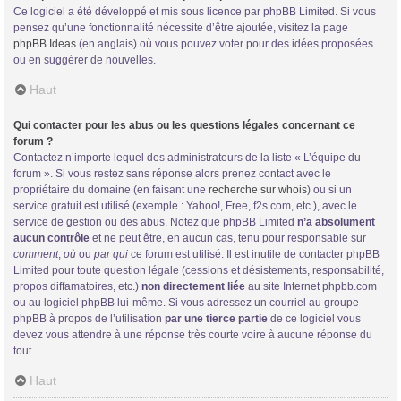
Ce logiciel a été développé et mis sous licence par phpBB Limited. Si vous
pensez qu’une fonctionnalité nécessite d’être ajoutée, visitez la page
phpBB Ideas
(en anglais) où vous pouvez voter pour des idées proposées
ou en suggérer de nouvelles.
Haut
Qui contacter pour les abus ou les questions légales concernant ce
forum ?
Contactez n’importe lequel des administrateurs de la liste « L’équipe du
forum ». Si vous restez sans réponse alors prenez contact avec le
propriétaire du domaine (en faisant une
recherche sur whois
) ou si un
service gratuit est utilisé (exemple : Yahoo!, Free, f2s.com, etc.), avec le
service de gestion ou des abus. Notez que phpBB Limited
n’a absolument
aucun contrôle
et ne peut être, en aucun cas, tenu pour responsable sur
comment
,
où
ou
par qui
ce forum est utilisé. Il est inutile de contacter phpBB
Limited pour toute question légale (cessions et désistements, responsabilité,
propos diffamatoires, etc.)
non directement liée
au site Internet phpbb.com
ou au logiciel phpBB lui-même. Si vous adressez un courriel au groupe
phpBB à propos de l’utilisation
par une tierce partie
de ce logiciel vous
devez vous attendre à une réponse très courte voire à aucune réponse du
tout.
Haut