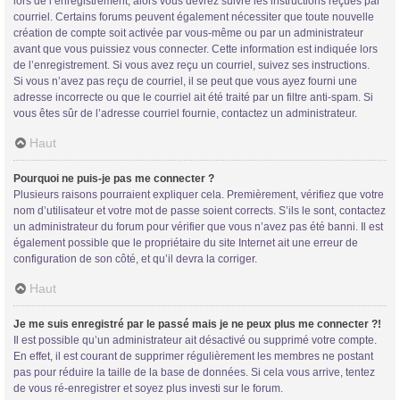
lors de l’enregistrement, alors vous devrez suivre les instructions reçues par
courriel. Certains forums peuvent également nécessiter que toute nouvelle
création de compte soit activée par vous-même ou par un administrateur
avant que vous puissiez vous connecter. Cette information est indiquée lors
de l’enregistrement. Si vous avez reçu un courriel, suivez ses instructions.
Si vous n’avez pas reçu de courriel, il se peut que vous ayez fourni une
adresse incorrecte ou que le courriel ait été traité par un filtre anti-spam. Si
vous êtes sûr de l’adresse courriel fournie, contactez un administrateur.
Trans District
Haut
Forum d'information sur les transidentités masculines FtM/FtX/Ft*
Pourquoi ne puis-je pas me connecter ?
Plusieurs raisons pourraient expliquer cela. Premièrement, vérifiez que votre
nom d’utilisateur et votre mot de passe soient corrects. S’ils le sont, contactez
un administrateur du forum pour vérifier que vous n’avez pas été banni. Il est
également possible que le propriétaire du site Internet ait une erreur de
configuration de son côté, et qu’il devra la corriger.
Haut
Je me suis enregistré par le passé mais je ne peux plus me connecter ?!
Il est possible qu’un administrateur ait désactivé ou supprimé votre compte.
En effet, il est courant de supprimer régulièrement les membres ne postant
pas pour réduire la taille de la base de données. Si cela vous arrive, tentez
de vous ré-enregistrer et soyez plus investi sur le forum.