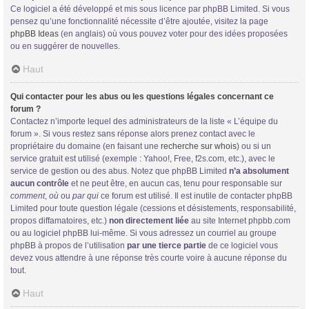
Ce logiciel a été développé et mis sous licence par phpBB Limited. Si vous
pensez qu’une fonctionnalité nécessite d’être ajoutée, visitez la page
phpBB Ideas
(en anglais) où vous pouvez voter pour des idées proposées
ou en suggérer de nouvelles.
Haut
Qui contacter pour les abus ou les questions légales concernant ce
forum ?
Contactez n’importe lequel des administrateurs de la liste « L’équipe du
forum ». Si vous restez sans réponse alors prenez contact avec le
propriétaire du domaine (en faisant une
recherche sur whois
) ou si un
service gratuit est utilisé (exemple : Yahoo!, Free, f2s.com, etc.), avec le
service de gestion ou des abus. Notez que phpBB Limited
n’a absolument
aucun contrôle
et ne peut être, en aucun cas, tenu pour responsable sur
comment
,
où
ou
par qui
ce forum est utilisé. Il est inutile de contacter phpBB
Limited pour toute question légale (cessions et désistements, responsabilité,
propos diffamatoires, etc.)
non directement liée
au site Internet phpbb.com
ou au logiciel phpBB lui-même. Si vous adressez un courriel au groupe
phpBB à propos de l’utilisation
par une tierce partie
de ce logiciel vous
devez vous attendre à une réponse très courte voire à aucune réponse du
tout.
Haut