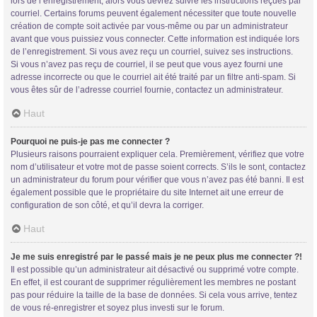
lors de l’enregistrement, alors vous devrez suivre les instructions reçues par
courriel. Certains forums peuvent également nécessiter que toute nouvelle
création de compte soit activée par vous-même ou par un administrateur
avant que vous puissiez vous connecter. Cette information est indiquée lors
de l’enregistrement. Si vous avez reçu un courriel, suivez ses instructions.
Si vous n’avez pas reçu de courriel, il se peut que vous ayez fourni une
adresse incorrecte ou que le courriel ait été traité par un filtre anti-spam. Si
vous êtes sûr de l’adresse courriel fournie, contactez un administrateur.
Trans District
Haut
Forum d'information sur les transidentités masculines FtM/FtX/Ft*
Pourquoi ne puis-je pas me connecter ?
Plusieurs raisons pourraient expliquer cela. Premièrement, vérifiez que votre
nom d’utilisateur et votre mot de passe soient corrects. S’ils le sont, contactez
un administrateur du forum pour vérifier que vous n’avez pas été banni. Il est
également possible que le propriétaire du site Internet ait une erreur de
configuration de son côté, et qu’il devra la corriger.
Haut
Je me suis enregistré par le passé mais je ne peux plus me connecter ?!
Il est possible qu’un administrateur ait désactivé ou supprimé votre compte.
En effet, il est courant de supprimer régulièrement les membres ne postant
pas pour réduire la taille de la base de données. Si cela vous arrive, tentez
de vous ré-enregistrer et soyez plus investi sur le forum.