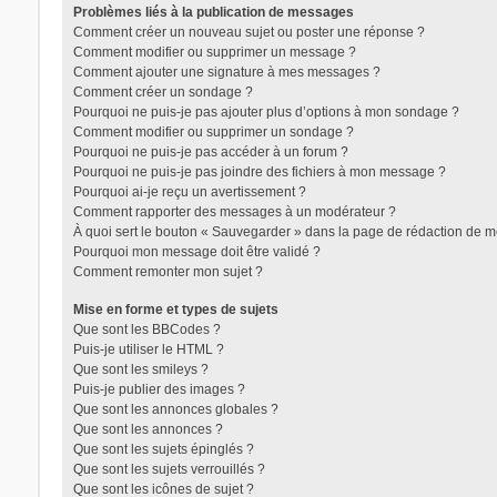
Problèmes liés à la publication de messages
Comment créer un nouveau sujet ou poster une réponse ?
Comment modifier ou supprimer un message ?
Comment ajouter une signature à mes messages ?
Comment créer un sondage ?
Trans District
Pourquoi ne puis-je pas ajouter plus d’options à mon sondage ?
Comment modifier ou supprimer un sondage ?
Forum d'information sur les transidentités masculines FtM/FtX/
Pourquoi ne puis-je pas accéder à un forum ?
Pourquoi ne puis-je pas joindre des fichiers à mon message ?
Pourquoi ai-je reçu un avertissement ?
Comment rapporter des messages à un modérateur ?
À quoi sert le bouton « Sauvegarder » dans la page de rédaction de 
Pourquoi mon message doit être validé ?
Comment remonter mon sujet ?
Mise en forme et types de sujets
Que sont les BBCodes ?
Puis-je utiliser le HTML ?
Que sont les smileys ?
Puis-je publier des images ?
Que sont les annonces globales ?
Que sont les annonces ?
Que sont les sujets épinglés ?
Que sont les sujets verrouillés ?
Que sont les icônes de sujet ?