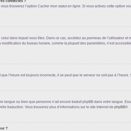
res connectés ?
 vous trouverez l’option
Cacher mon statut en ligne
. Si vous activez cette option v
 de celui dans lequel vous êtes. Dans ce cas, accédez au
panneau de l’utilisateur
et m
la modification du fuseau horaire, comme la plupart des paramètres, n’est accessib
que l’heure est toujours incorrecte, il se peut que le serveur ne soit pas à l’heure
 votre langue ou bien que personne n’ait encore traduit phpBB dans votre langue. Es
elle traduction. Vous trouverez plus d’informations sur le site Internet de
phpBB
®.
eur ?