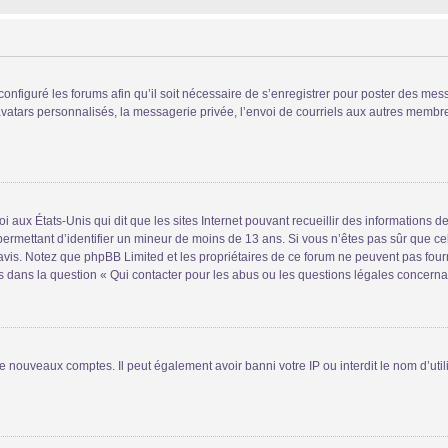
configuré les forums afin qu’il soit nécessaire de s’enregistrer pour poster des mes
atars personnalisés, la messagerie privée, l’envoi de courriels aux autres membres
i aux États-Unis qui dit que les sites Internet pouvant recueillir des informations
s permettant d’identifier un mineur de moins de 13 ans. Si vous n’êtes pas sûr que 
n avis. Notez que phpBB Limited et les propriétaires de ce forum ne peuvent pas four
s dans la question « Qui contacter pour les abus ou les questions légales concerna
de nouveaux comptes. Il peut également avoir banni votre IP ou interdit le nom d’uti