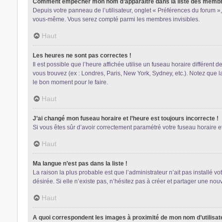
Comment empêcher mon nom d’apparaître dans la liste des memb
Depuis votre panneau de l’utilisateur, onglet « Préférences du forum »,
vous-même. Vous serez compté parmi les membres invisibles.
Haut
Les heures ne sont pas correctes !
Il est possible que l’heure affichée utilise un fuseau horaire différent
vous trouvez (ex : Londres, Paris, New York, Sydney, etc.). Notez que 
le bon moment pour le faire.
Haut
J’ai changé mon fuseau horaire et l’heure est toujours incorrecte !
Si vous êtes sûr d’avoir correctement paramétré votre fuseau horaire et 
Haut
Ma langue n’est pas dans la liste !
La raison la plus probable est que l’administrateur n’ait pas installé
désirée. Si elle n’existe pas, n’hésitez pas à créer et partager une nouv
Haut
A quoi correspondent les images à proximité de mon nom d’utilisat