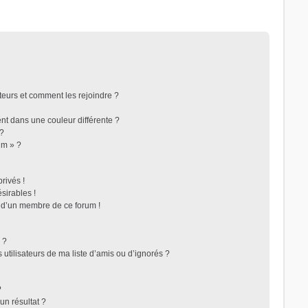
ateurs et comment les rejoindre ?
t dans une couleur différente ?
 ?
um » ?
rivés !
sirables !
f d’un membre de ce forum !
 ?
utilisateurs de ma liste d’amis ou d’ignorés ?
?
n résultat ?