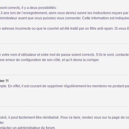
ont corrects, il y a deux possibilités :
13 ans lors de l’enregistrement, alors vous devrez suivre les instructions reçues pa
istrateur avant que vous puissiez vous connecter. Cette information est indiquée l
adresse incorrecte ou que le courriel ait été traité par un filtre anti-spam. Si vous 
votre nom d’utilisateur et votre mot de passe soient corrects. S’ils le sont, contac
une erreur de configuration de son côté, et qu’il devra la corriger.
ter ?!
mpte. En effet, il est courant de supprimer régulièrement les membres ne postant pas
é, il peut facilement être réinitialisé. Pour ce faire, rendez vous sur la page de 
er.
contactez un administrateur du forum.