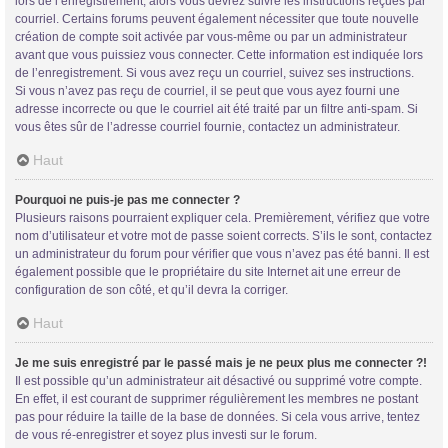
lors de l’enregistrement, alors vous devrez suivre les instructions reçues par
courriel. Certains forums peuvent également nécessiter que toute nouvelle
création de compte soit activée par vous-même ou par un administrateur
avant que vous puissiez vous connecter. Cette information est indiquée lors
de l’enregistrement. Si vous avez reçu un courriel, suivez ses instructions.
Si vous n’avez pas reçu de courriel, il se peut que vous ayez fourni une
adresse incorrecte ou que le courriel ait été traité par un filtre anti-spam. Si
vous êtes sûr de l’adresse courriel fournie, contactez un administrateur.
Trans District
Haut
Forum d'information sur les transidentités masculines FtM/FtX/Ft*
Pourquoi ne puis-je pas me connecter ?
Plusieurs raisons pourraient expliquer cela. Premièrement, vérifiez que votre
nom d’utilisateur et votre mot de passe soient corrects. S’ils le sont, contactez
un administrateur du forum pour vérifier que vous n’avez pas été banni. Il est
également possible que le propriétaire du site Internet ait une erreur de
configuration de son côté, et qu’il devra la corriger.
Haut
Je me suis enregistré par le passé mais je ne peux plus me connecter ?!
Il est possible qu’un administrateur ait désactivé ou supprimé votre compte.
En effet, il est courant de supprimer régulièrement les membres ne postant
pas pour réduire la taille de la base de données. Si cela vous arrive, tentez
de vous ré-enregistrer et soyez plus investi sur le forum.