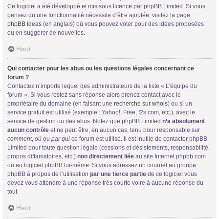
Ce logiciel a été développé et mis sous licence par phpBB Limited. Si vous
pensez qu’une fonctionnalité nécessite d’être ajoutée, visitez la page
phpBB Ideas
(en anglais) où vous pouvez voter pour des idées proposées
ou en suggérer de nouvelles.
Haut
Qui contacter pour les abus ou les questions légales concernant ce
forum ?
Contactez n’importe lequel des administrateurs de la liste « L’équipe du
forum ». Si vous restez sans réponse alors prenez contact avec le
propriétaire du domaine (en faisant une
recherche sur whois
) ou si un
service gratuit est utilisé (exemple : Yahoo!, Free, f2s.com, etc.), avec le
service de gestion ou des abus. Notez que phpBB Limited
n’a absolument
aucun contrôle
et ne peut être, en aucun cas, tenu pour responsable sur
comment
,
où
ou
par qui
ce forum est utilisé. Il est inutile de contacter phpBB
Limited pour toute question légale (cessions et désistements, responsabilité,
propos diffamatoires, etc.)
non directement liée
au site Internet phpbb.com
ou au logiciel phpBB lui-même. Si vous adressez un courriel au groupe
phpBB à propos de l’utilisation
par une tierce partie
de ce logiciel vous
devez vous attendre à une réponse très courte voire à aucune réponse du
tout.
Haut