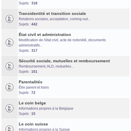
Forum d'information sur les transidentités masculines FtM/FtX/Ft*
Sujets :
318
Transidentité et transition sociale
Relations sociales, acceptation, coming-out...
Sujets :
442
État civil et administration
Modification de l'état civil, acte de notoriété, documents
administratifs...
Sujets :
317
Sécurité sociale, mutuelles et remboursement
Remboursement, ALD, mutuelles...
Sujets :
101
Parentalités
Être parent et trans
Sujets :
72
Le coin belge
Informations propres à la Belgique
Sujets :
15
Le coin suisse
Informations propres à la Suisse